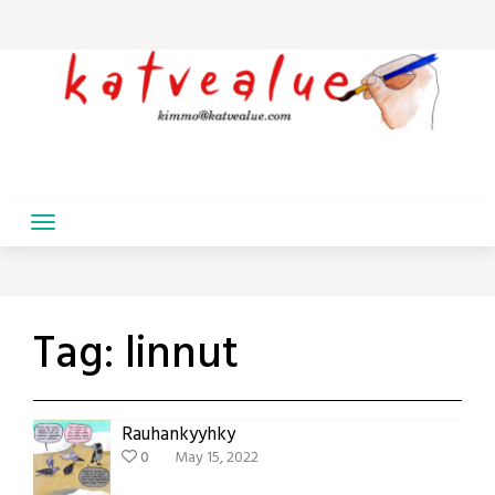
Skip
to
content
Tag:
linnut
Rauhankyyhky
0
May 15, 2022