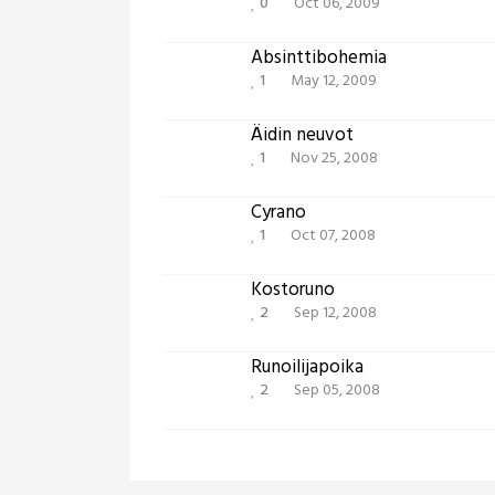
0
Oct 06, 2009
Absinttibohemia
1
May 12, 2009
Äidin neuvot
1
Nov 25, 2008
Cyrano
1
Oct 07, 2008
Kostoruno
2
Sep 12, 2008
Runoilijapoika
2
Sep 05, 2008