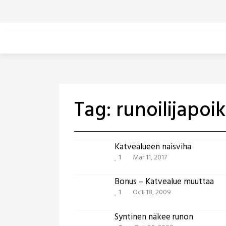
Skip
to
content
Tag:
runoilijapoi
Katvealueen naisviha
1
Mar 11, 2017
Bonus – Katvealue muuttaa
1
Oct 18, 2009
Syntinen näkee runon