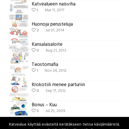
Katvealueen naisviha
1
Mar 11, 2017
Huonoja perusteluja
2
Jul 01, 2014
Kansalaisaloite
0
Aug 21, 2013
Teostomafia
1
Nov 24, 2012
Krokotiili menee parturiin
0
Sep 17, 2012
Bonus – Kuu
0
Jul 25, 2009
Katvealue käyttää evästeitä kerätäkseen tietoa kävijämääristä.