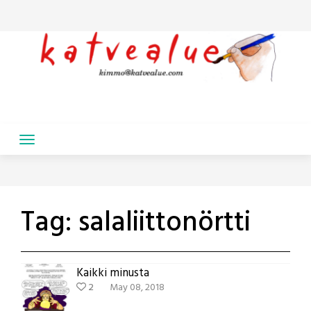
Skip
to
content
Tag:
salaliittonörtti
Kaikki minusta
2
May 08, 2018