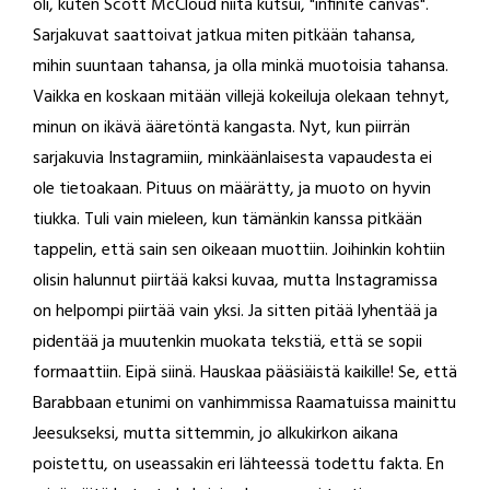
oli, kuten Scott McCloud niitä kutsui, "infinite canvas".
Sarjakuvat saattoivat jatkua miten pitkään tahansa,
mihin suuntaan tahansa, ja olla minkä muotoisia tahansa.
Vaikka en koskaan mitään villejä kokeiluja olekaan tehnyt,
minun on ikävä ääretöntä kangasta. Nyt, kun piirrän
sarjakuvia Instagramiin, minkäänlaisesta vapaudesta ei
ole tietoakaan. Pituus on määrätty, ja muoto on hyvin
tiukka. Tuli vain mieleen, kun tämänkin kanssa pitkään
tappelin, että sain sen oikeaan muottiin. Joihinkin kohtiin
olisin halunnut piirtää kaksi kuvaa, mutta Instagramissa
on helpompi piirtää vain yksi. Ja sitten pitää lyhentää ja
pidentää ja muutenkin muokata tekstiä, että se sopii
formaattiin. Eipä siinä. Hauskaa pääsiäistä kaikille! Se, että
Barabbaan etunimi on vanhimmissa Raamatuissa mainittu
Jeesukseksi, mutta sittemmin, jo alkukirkon aikana
poistettu, on useassakin eri lähteessä todettu fakta. En