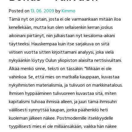
Posted on
13. 06. 2009
by
Kimmo
Tämä nyt on jotain, josta ei ole varmaankaan mitään iloa
kenellekään, mutta kun olen sellaisenkin kerran joskus
aikoinani piirtänyt, niin julkaistaan nyt kesäloma-aikani
täytteeksi. Hauskempaa kuin itse sarjakuva on siitä
viitisen vuotta sitten kirjoittamani analyysi, joka vielä
nykyäänkin löytyy Oulun yliopiston alaisilta nettisivuiltani.
Älkää menkö sinne, teksti on tässäkin: "Mikään ei ole
vahinkoa: Se, että mies on matkalla kauppaan, kuvastaa
nykyihmisten materialismia, ja tulivuori on markkinatalous.
Ihmisen hyppääminen tulivuoreen kuvastaa sitä, miten
kapitalismi tuhoaa ihmisiä alleen, ja juuri tämä ihmisuhri
välillisesti synnyttää kaupan, jonka päähenkilö heti
kuoleman jälkeen näkee. Postmodernille itsekkyydelle
tyypillisesti mies ei ole milläänsäkään, vaikka hän näkee