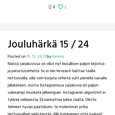
0
2
Jouluhärkä 15 / 24
Posted on
15. 12. 2021
by
Kimmo
Näissä sarjakuvissa on ollut nyt kiusallisen paljon kirjoitus-
ja piirustusvirheitä. Se ei niin hirveästi haittaa täällä
nettisivuilla, sillä voin korjata virheitä suht pienellä vaivalla
jälkikäteen, mutta Instagramissa sarjakuvia on paljon
vaikeampi muokata jälkeenpäin. Instagramin algoritmit ei
tykkää sellaisesta. Eli kannattaa lukea täältä. Olette
tehneet hyvän päätöksen, te molemmat jotka
nettisivuillani vielä käytte. Alle kymmenen yötä jouluun!