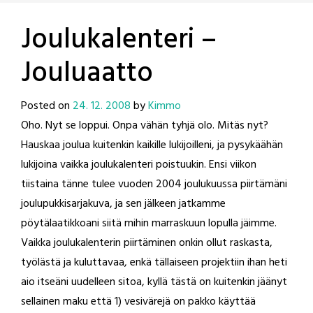
Joulukalenteri –
Jouluaatto
Posted on
24. 12. 2008
by
Kimmo
Oho. Nyt se loppui. Onpa vähän tyhjä olo. Mitäs nyt?
Hauskaa joulua kuitenkin kaikille lukijoilleni, ja pysykäähän
lukijoina vaikka joulukalenteri poistuukin. Ensi viikon
tiistaina tänne tulee vuoden 2004 joulukuussa piirtämäni
joulupukkisarjakuva, ja sen jälkeen jatkamme
pöytälaatikkoani siitä mihin marraskuun lopulla jäimme.
Vaikka joulukalenterin piirtäminen onkin ollut raskasta,
työlästä ja kuluttavaa, enkä tällaiseen projektiin ihan heti
aio itseäni uudelleen sitoa, kyllä tästä on kuitenkin jäänyt
sellainen maku että 1) vesivärejä on pakko käyttää