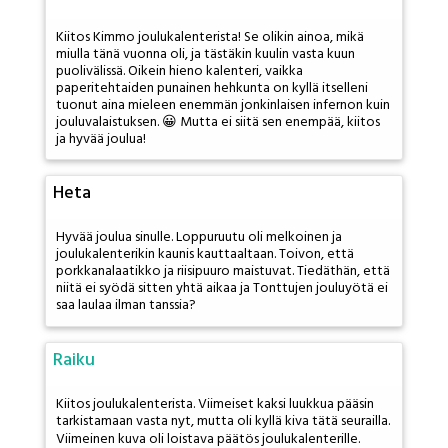
Kiitos Kimmo joulukalenterista! Se olikin ainoa, mikä
miulla tänä vuonna oli, ja tästäkin kuulin vasta kuun
puolivälissä. Oikein hieno kalenteri, vaikka
paperitehtaiden punainen hehkunta on kyllä itselleni
tuonut aina mieleen enemmän jonkinlaisen infernon kuin
jouluvalaistuksen. 😀 Mutta ei siitä sen enempää, kiitos
ja hyvää joulua!
Heta
Hyvää joulua sinulle. Loppuruutu oli melkoinen ja
joulukalenterikin kaunis kauttaaltaan. Toivon, että
porkkanalaatikko ja riisipuuro maistuvat. Tiedäthän, että
niitä ei syödä sitten yhtä aikaa ja Tonttujen jouluyötä ei
saa laulaa ilman tanssia?
Raiku
Kiitos joulukalenterista. Viimeiset kaksi luukkua pääsin
tarkistamaan vasta nyt, mutta oli kyllä kiva tätä seurailla.
Viimeinen kuva oli loistava päätös joulukalenterille.