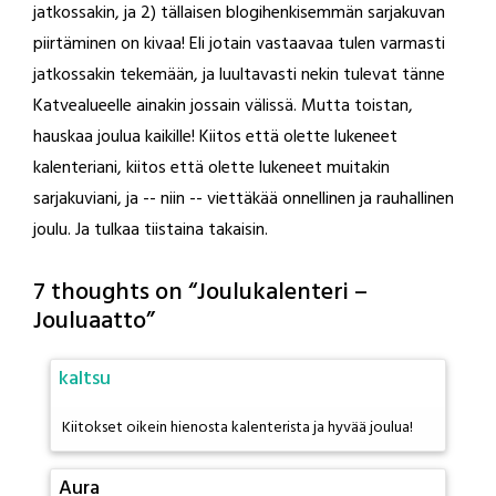
jatkossakin, ja 2) tällaisen blogihenkisemmän sarjakuvan
piirtäminen on kivaa! Eli jotain vastaavaa tulen varmasti
jatkossakin tekemään, ja luultavasti nekin tulevat tänne
Katvealueelle ainakin jossain välissä. Mutta toistan,
hauskaa joulua kaikille! Kiitos että olette lukeneet
kalenteriani, kiitos että olette lukeneet muitakin
sarjakuviani, ja -- niin -- viettäkää onnellinen ja rauhallinen
joulu. Ja tulkaa tiistaina takaisin.
7 thoughts on “
Joulukalenteri –
Jouluaatto
”
kaltsu
Kiitokset oikein hienosta kalenterista ja hyvää joulua!
Aura