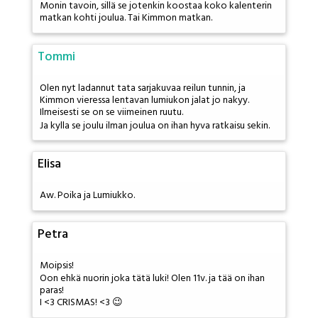
Monin tavoin, sillä se jotenkin koostaa koko kalenterin
matkan kohti joulua. Tai Kimmon matkan.
Tommi
Olen nyt ladannut tata sarjakuvaa reilun tunnin, ja
Kimmon vieressa lentavan lumiukon jalat jo nakyy.
Ilmeisesti se on se viimeinen ruutu.
Ja kylla se joulu ilman joulua on ihan hyva ratkaisu sekin.
Elisa
Aw. Poika ja Lumiukko.
Petra
Moipsis!
Oon ehkä nuorin joka tätä luki! Olen 11v. ja tää on ihan
paras!
I <3 CRISMAS! <3 😉