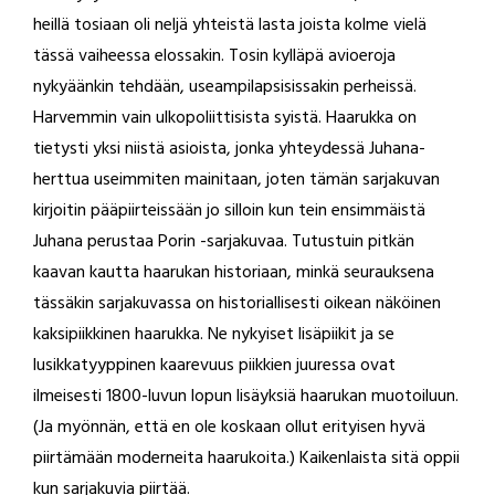
heillä tosiaan oli neljä yhteistä lasta joista kolme vielä
tässä vaiheessa elossakin. Tosin kylläpä avioeroja
nykyäänkin tehdään, useampilapsisissakin perheissä.
Harvemmin vain ulkopoliittisista syistä. Haarukka on
tietysti yksi niistä asioista, jonka yhteydessä Juhana-
herttua useimmiten mainitaan, joten tämän sarjakuvan
kirjoitin pääpiirteissään jo silloin kun tein ensimmäistä
Juhana perustaa Porin -sarjakuvaa. Tutustuin pitkän
kaavan kautta haarukan historiaan, minkä seurauksena
tässäkin sarjakuvassa on historiallisesti oikean näköinen
kaksipiikkinen haarukka. Ne nykyiset lisäpiikit ja se
lusikkatyyppinen kaarevuus piikkien juuressa ovat
ilmeisesti 1800-luvun lopun lisäyksiä haarukan muotoiluun.
(Ja myönnän, että en ole koskaan ollut erityisen hyvä
piirtämään moderneita haarukoita.) Kaikenlaista sitä oppii
kun sarjakuvia piirtää.