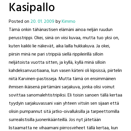
Kasipallo
Posted on
20. 01. 2009
by
Kimmo
Tämä onkin tähänastisen elämäni ainoa neljän ruudun
perusstrippi. Okei, siinä on viisi kuvaa, mutta tuo yksi on,
kuten kaikki lie näkevät, aika lailla hukkakuva. Ja okei,
piirsin minä ne pari strippiä siellä rippileirillä silloin
neljätoista vuotta sitten, ja kyllä, kyllä minä silloin
kahdeksanvuotiaana, kun vasen käteni oli kipsissä, piirtelin
niitä Karvinen-pastisseja. Mutta tämä on ensimmäinen
ihmisen ikäisenä piirtämäni sarjakuva, jonka olisi voinut
sovittaa sanomalehtistripiksi. Eli toisin sanoen tällä kertaa
tyydyin sarjakuvassani vain yhteen vitsiin sen sijaan että
olisin pumpannut sitä jatko-oivalluksilla ja tarpeettomilla
surrealistisilla juonenkäänteillä. Jos nyt jätetään
listaamatta ne vihaamani piirrosvirheet tällä kertaa, kun