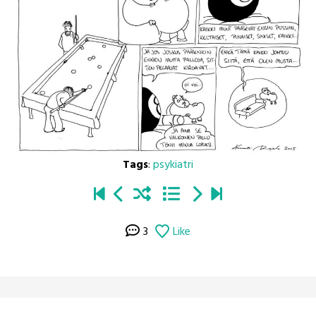
Tags
:
psykiatri
3
Like