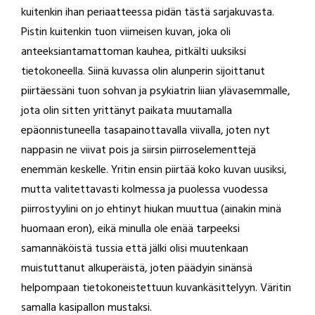
kuitenkin ihan periaatteessa pidän tästä sarjakuvasta.
Pistin kuitenkin tuon viimeisen kuvan, joka oli
anteeksiantamattoman kauhea, pitkälti uuksiksi
tietokoneella. Siinä kuvassa olin alunperin sijoittanut
piirtäessäni tuon sohvan ja psykiatrin liian ylävasemmalle,
jota olin sitten yrittänyt paikata muutamalla
epäonnistuneella tasapainottavalla viivalla, joten nyt
nappasin ne viivat pois ja siirsin piirroselementtejä
enemmän keskelle. Yritin ensin piirtää koko kuvan uusiksi,
mutta valitettavasti kolmessa ja puolessa vuodessa
piirrostyylini on jo ehtinyt hiukan muuttua (ainakin minä
huomaan eron), eikä minulla ole enää tarpeeksi
samannäköistä tussia että jälki olisi muutenkaan
muistuttanut alkuperäistä, joten päädyin sinänsä
helpompaan tietokoneistettuun kuvankäsittelyyn. Väritin
samalla kasipallon mustaksi.