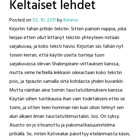
Keltaiset lehdet
Posted on
02. 10. 2011
by
Kimmo
Kirjoitin tähän pitkän tekstin. Sitten painoin nappia, joka
herjasi etten ollut liittänyt tekstin yhteyteen mitään
sarjakuvaa, ja koko teksti hävisi. Kirjoitan siis tähän nyt
toisen kerran, että käytin useita tunteja tuon
sarjakuvassa olevan Shakespeare-viittauksen kanssa,
mutta viime hetkellä leikkasin oikeastaan koko tekstin
pois, ja tipautin samalla siitä kohdasta yhden kuvankin.
Mutta näinhän aina toimin taustatutkimukseni kanssa:
Käytän siihen tuntikausia ihan vain todetakseni ettei se
toimi, ja sitten teen homman niin kuin olisin tehnyt sen
alun alkaen ilman taustatutkimustakin. Joo. On syksy.
Asunto on jo irtisanottu ja pakomatkasuunnitelma
pitkällä. Se, miten Katvealue päivittyy etelänmaista käsin,