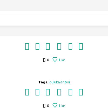
0
Like
Tags
:
joulukalenteri
0
Like