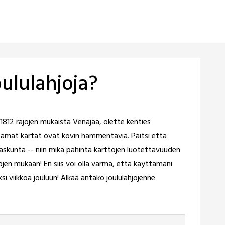
oululahjoja?
812 rajojen mukaista Venäjää, olette kenties
amat kartat ovat kovin hämmentäviä. Paitsi että
skunta -- niin mikä pahinta karttojen luotettavuuden
jen mukaan! En siis voi olla varma, että käyttämäni
ksi viikkoa jouluun! Älkää antako joululahjojenne