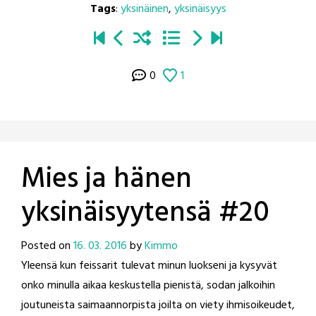
Tags
:
yksinäinen
,
yksinäisyys
0
1
Mies ja hänen
yksinäisyytensä #20
Posted on
16. 03. 2016
by
Kimmo
Yleensä kun feissarit tulevat minun luokseni ja kysyvät
onko minulla aikaa keskustella pienistä, sodan jalkoihin
joutuneista saimaannorpista joilta on viety ihmisoikeudet,