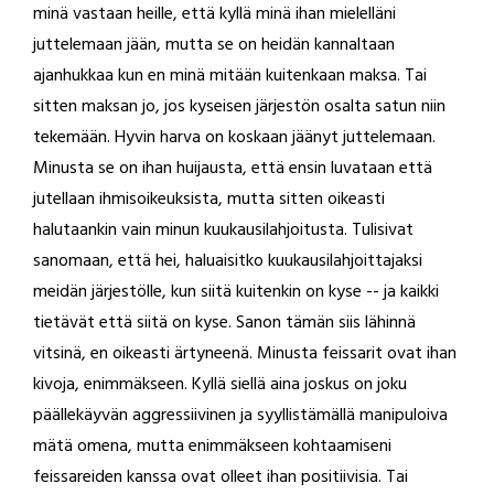
minä vastaan heille, että kyllä minä ihan mielelläni
juttelemaan jään, mutta se on heidän kannaltaan
ajanhukkaa kun en minä mitään kuitenkaan maksa. Tai
sitten maksan jo, jos kyseisen järjestön osalta satun niin
tekemään. Hyvin harva on koskaan jäänyt juttelemaan.
Minusta se on ihan huijausta, että ensin luvataan että
jutellaan ihmisoikeuksista, mutta sitten oikeasti
halutaankin vain minun kuukausilahjoitusta. Tulisivat
sanomaan, että hei, haluaisitko kuukausilahjoittajaksi
meidän järjestölle, kun siitä kuitenkin on kyse -- ja kaikki
tietävät että siitä on kyse. Sanon tämän siis lähinnä
vitsinä, en oikeasti ärtyneenä. Minusta feissarit ovat ihan
kivoja, enimmäkseen. Kyllä siellä aina joskus on joku
päällekäyvän aggressiivinen ja syyllistämällä manipuloiva
mätä omena, mutta enimmäkseen kohtaamiseni
feissareiden kanssa ovat olleet ihan positiivisia. Tai