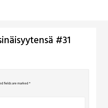
sinäisyytensä #31
ed fields are marked
*