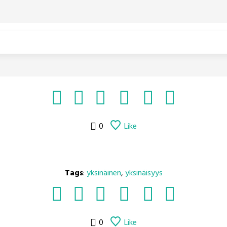
0
Like
Tags
:
yksinäinen
,
yksinäisyys
0
Like