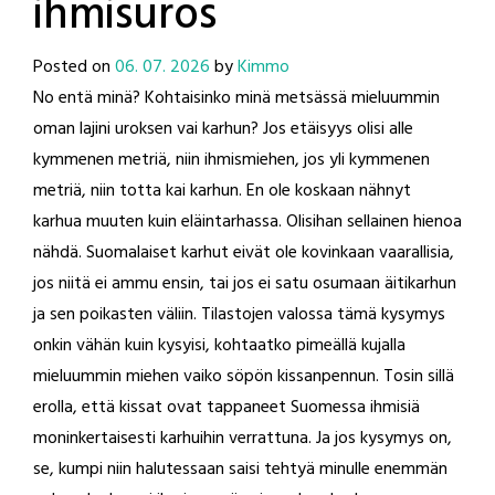
ihmisuros
Posted on
06. 07. 2026
by
Kimmo
No entä minä? Kohtaisinko minä metsässä mieluummin
oman lajini uroksen vai karhun? Jos etäisyys olisi alle
kymmenen metriä, niin ihmismiehen, jos yli kymmenen
metriä, niin totta kai karhun. En ole koskaan nähnyt
karhua muuten kuin eläintarhassa. Olisihan sellainen hienoa
nähdä. Suomalaiset karhut eivät ole kovinkaan vaarallisia,
jos niitä ei ammu ensin, tai jos ei satu osumaan äitikarhun
ja sen poikasten väliin. Tilastojen valossa tämä kysymys
onkin vähän kuin kysyisi, kohtaatko pimeällä kujalla
mieluummin miehen vaiko söpön kissanpennun. Tosin sillä
erolla, että kissat ovat tappaneet Suomessa ihmisiä
moninkertaisesti karhuihin verrattuna. Ja jos kysymys on,
se, kumpi niin halutessaan saisi tehtyä minulle enemmän