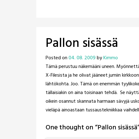
Pallon sisässä
Posted on
04. 08. 2009
by
Kimmo
Tämä perustuu näkemääni uneen. Myönnettäkö
X-Filesista ja he olivat jääneet jumiin kirkko
lähtökohta. Joo. Tämä on enemmän tyylikokeil
tällaisiakin on aina toisinaan tehdä. Se näytt
oikein osannut skannata harmaan sävyjä uskolli
vieläpä ainoastaan tussaustekniikkaa vaihdelle
One thought on “
Pallon sisässä