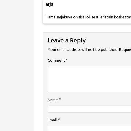
arja
Tämä sarjakuva on sisällöllisesti erittäin koskettava
Leave a Reply
Your email address will not be published.
Requir
*
Comment
*
Name
*
Email