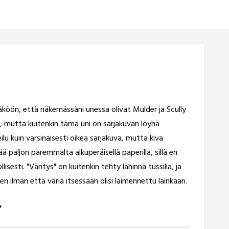
ön, että näkemässäni unessa olivat Mulder ja Scully
on, mutta kuitenkin tämä uni on sarjakuvan löyhä
u kuin varsinaisesti oikea sarjakuva, mutta kiva
ää paljon paremmalta alkuperäisellä paperilla, sillä en
sesti. "Väritys" on kuitenkin tehty lähinnä tussilla, ja
n ilman että väriä itsessään olisi laimennettu lainkaan.
”