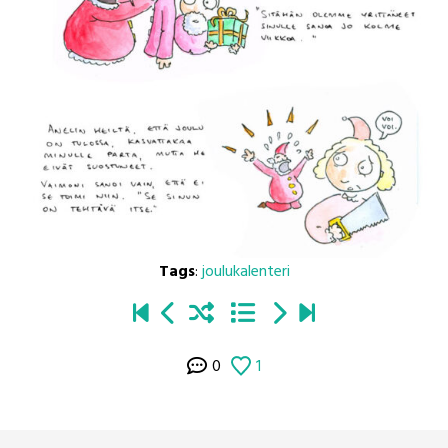
Tags
:
joulukalenteri
0
1