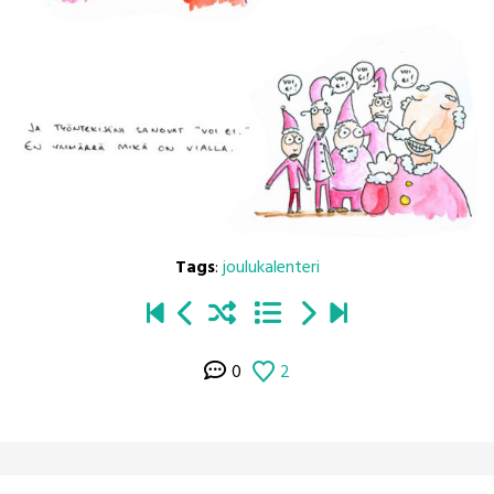
Tags
:
joulukalenteri
0
2