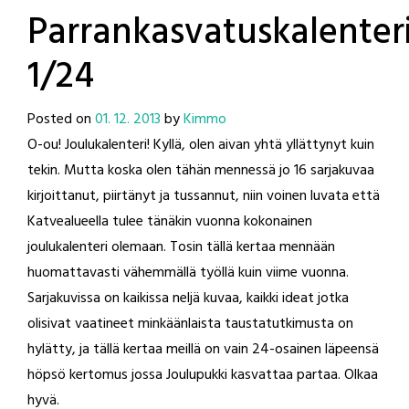
Parrankasvatuskalenter
1/24
Posted on
01. 12. 2013
by
Kimmo
O-ou! Joulukalenteri! Kyllä, olen aivan yhtä yllättynyt kuin
tekin. Mutta koska olen tähän mennessä jo 16 sarjakuvaa
kirjoittanut, piirtänyt ja tussannut, niin voinen luvata että
Katvealueella tulee tänäkin vuonna kokonainen
joulukalenteri olemaan. Tosin tällä kertaa mennään
huomattavasti vähemmällä työllä kuin viime vuonna.
Sarjakuvissa on kaikissa neljä kuvaa, kaikki ideat jotka
olisivat vaatineet minkäänlaista taustatutkimusta on
hylätty, ja tällä kertaa meillä on vain 24-osainen läpeensä
höpsö kertomus jossa Joulupukki kasvattaa partaa. Olkaa
hyvä.