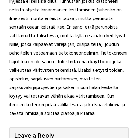
kyljessä ei sellaisia ollut. Tunnustan joskus katsoneeni
netistä ohjeita kananmunien keittämiseen (siihenkin on
ilmeisesti monta erilaista tapaa), mutta perunoita
sentään osaan keittää itse. En sano, että perunoista
välttämättä tulisi hyviä, mutta kyllä ne ainakin keittyvät.
Niille, jotka kaipaavat värejä (ah, olisipa teitä), joudun
pahoitellen vetoamaan tietokoneongelmiin. Tietokoneeni
hajottua en ole saanut tulostinta enää käyttööni, joka
vaikeuttaa väritysten tekemistä. Lisäksi tietysti töiden,
opiskelun, sarjakuvien piirtämisen, mystisten
sarjakuvakirjaprojektien ja kaiken muun hälän keskeltä
löytyy valitettavan vähän aikaa värittämiseen. Kun
ihmisen kuitenkin pitää välillä levätä ja katsoa elokuvia ja
tavata ihmisiä ja soittaa pianoa ja kitaraa.
Leave a Reply