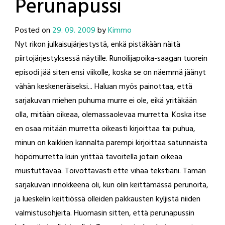
Perunapussi
Posted on
29. 09. 2009
by
Kimmo
Nyt rikon julkaisujärjestystä, enkä pistäkään näitä
piirtojärjestyksessä näytille. Runoilijapoika-saagan tuorein
episodi jää siten ensi viikolle, koska se on näemmä jäänyt
vähän keskeneräiseksi... Haluan myös painottaa, että
sarjakuvan miehen puhuma murre ei ole, eikä yritäkään
olla, mitään oikeaa, olemassaolevaa murretta. Koska itse
en osaa mitään murretta oikeasti kirjoittaa tai puhua,
minun on kaikkien kannalta parempi kirjoittaa satunnaista
höpömurretta kuin yrittää tavoitella jotain oikeaa
muistuttavaa. Toivottavasti ette vihaa tekstiäni. Tämän
sarjakuvan innokkeena oli, kun olin keittämässä perunoita,
ja lueskelin keittiössä olleiden pakkausten kyljistä niiden
valmistusohjeita. Huomasin sitten, että perunapussin