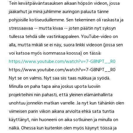
Tein kevätpäiväntasauksen aikaan höpsön videon, jossa
jääkarhut ja minä juhlimme auringon paluuta tänne
pohjoisille kotiseuduillemme. Sen tekeminen oli raskasta ja
stressaavaa -- mutta kivaa -- joten päätin nyt syksyn
tullessa tehdä sille vastinkappaleen. YouTube-video on
alla, mutta mikäli se ei näy, suora linkki videoon (jossa sen
voi katsoa myös isommassa koossa) on tässä:
https://www.youtube.com/watch?v=7-G8NPT__R0
https://www.youtube.com/watch?v=7-G8NPT__R0
Nyt se on valmis. Nyt saa siis taas nukkua ja syödä.
Minulla on paha tapa aina joskus upota luoviin
projekteihini niin pahasti, että yleinen elämänhallinta
unohtuu jonnekin matkan varrelle. Ja nyt kun tähänkin olen
viimeisen parin viikon aikana arviolta ehkä sata tuntia
käyttänyt, niin huoneeni on aika sotkuinen ja minulla on
nälkä. Ohessa kun kuitenkin olen myös käynyt töissä ja