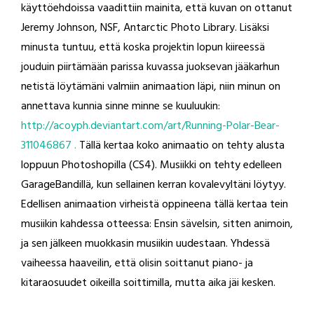
käyttöehdoissa vaadittiin mainita, että kuvan on ottanut
Jeremy Johnson, NSF, Antarctic Photo Library. Lisäksi
minusta tuntuu, että koska projektin lopun kiireessä
jouduin piirtämään parissa kuvassa juoksevan jääkarhun
netistä löytämäni valmiin animaation läpi, niin minun on
annettava kunnia sinne minne se kuuluukin:
http://acoyph.deviantart.com/art/Running-Polar-Bear-
311046867 .
Tällä kertaa koko animaatio on tehty alusta
loppuun Photoshopilla (CS4). Musiikki on tehty edelleen
GarageBandillä, kun sellainen kerran kovalevyltäni löytyy.
Edellisen animaation virheistä oppineena tällä kertaa tein
musiikin kahdessa otteessa: Ensin sävelsin, sitten animoin,
ja sen jälkeen muokkasin musiikin uudestaan. Yhdessä
vaiheessa haaveilin, että olisin soittanut piano- ja
kitaraosuudet oikeilla soittimilla, mutta aika jäi kesken.