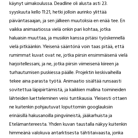
käynyt uimakoulussa. Deadline oli alusta asti 23.
syyskuuta kello 11:21, hetki jolloin aurinko ylittää
päiväntasaajan, ja sen jälkeen muutoksia en enää tee. En
vaikka animaatiossa vielä onkin pari kohtaa, jotka
haluaisin muuttaa, ja musiikin kanssa pitäisi työskennellä
vielä pitkäänkin. Yleisenä sääntönä voin taas pitää, että
rumimmat kuvat ovat ne, jotka piirsin ensimmäisenä vielä
harjoitellessani, ja ne, jotka piirsin viimeisenä kiireen ja
turhautumisen puskiessa päälle. Projektin keskivaiheilla
tekee aina parasta työtä. Animaatio sisältää runsaasti
sovitettua läpipiirtämistä, ja kaikkien mallina toimineiden
lähteiden luetteleminen veisi tuntikausia. Yleisesti ottaen
ne kuitenkin pohjautuvat loputtomiin googlauksiin
erinäisillä hakusanoilla pingviineistä, jääkarhuista ja
Etelämantereesta. Yhden kuvan taustalla näkyy kuitenkin
himmeänä valokuva antarktisesta tähtitaivaasta, jonka