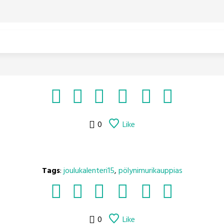
0
Like
Tags
:
joulukalenteri15
,
pölynimurikauppias
0
Like