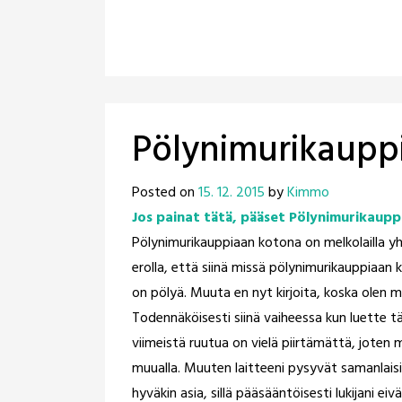
Pölynimurikauppi
Posted on
15. 12. 2015
by
Kimmo
Jos painat tätä, pääset Pölynimurikauppi
Pölynimurikauppiaan kotona on melkolailla yht
erolla, että siinä missä pölynimurikauppiaan 
on pölyä. Muuta en nyt kirjoita, koska olen 
Todennäköisesti siinä vaiheessa kun luette tä
viimeistä ruutua on vielä piirtämättä, joten mi
muualla. Muuten laitteeni pysyvät samanlaisi
hyväkin asia, sillä pääsääntöisesti lukijani eiv