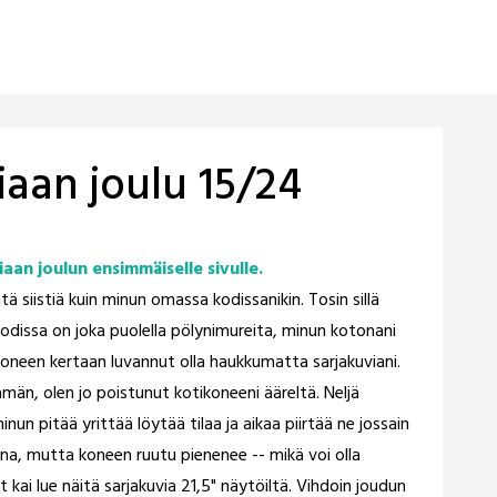
aan joulu 15/24
aan joulun ensimmäiselle sivulle.
ä siistiä kuin minun omassa kodissanikin. Tosin sillä
kodissa on joka puolella pölynimureita, minun kotonani
moneen kertaan luvannut olla haukkumatta sarjakuviani.
män, olen jo poistunut kotikoneeni ääreltä. Neljä
nun pitää yrittää löytää tilaa ja aikaa piirtää ne jossain
na, mutta koneen ruutu pienenee -- mikä voi olla
ät kai lue näitä sarjakuvia 21,5" näytöiltä. Vihdoin joudun