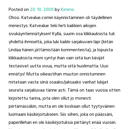
Posted on
20. 10. 2009
by
Kimmo
Ohoo. Katvealue.comin käynnistäminen oli täydellinen
menestys: Katvealue teki heti kaikkien aikojen
sivukäyntiennätyksen! Kyllä, suurin osa klikkauksista tuli
yhdeltä ihmiseltä, joka luki kaikki sarjakuvani läpi (kiitän
Lindaa hänen jättämistään kommenteista), ja lopuista
klikkauksista moni syntyi ihan vain siitä kun kävijät
testasivat uutta sivua, mutta siitä huolimatta: Uusi
ennätys! Mutta oikeastihan muuton onnistuminen
mitataan vasta siinä osaako/jaksaako vanhat lukijat
seurata sarjakuvaa tänne asti. Tämä on taas vuosia sitten
kirjoitettu tarina, jota olen ollut jo monesti
piirtämässäkin, mutta en ole koskaan ollut tyytyväinen
luomaani käsikirjoitukseen. Siis siihen, joka on päässäni,
paperillehan en ole käsikirjoituksia piirtänyt enää vuosiin.