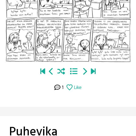
1
Like
Puhevika