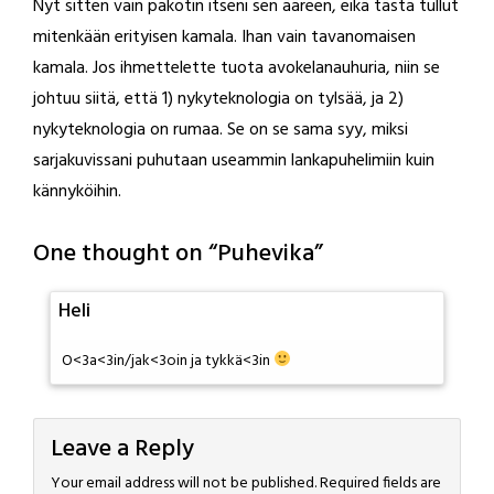
Nyt sitten vain pakotin itseni sen ääreen, eikä tästä tullut
mitenkään erityisen kamala. Ihan vain tavanomaisen
kamala. Jos ihmettelette tuota avokelanauhuria, niin se
johtuu siitä, että 1) nykyteknologia on tylsää, ja 2)
nykyteknologia on rumaa. Se on se sama syy, miksi
sarjakuvissani puhutaan useammin lankapuhelimiin kuin
kännyköihin.
One thought on “
Puhevika
”
Heli
O<3a<3in/jak<3oin ja tykkä<3in
Leave a Reply
Your email address will not be published.
Required fields are