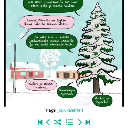
Tags
:
joulukalenteri