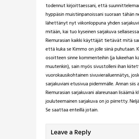
todennut kirjoittaessani, että suunnittelemani
hyppäsin muistiinpanoissani suoraan tähän ne
lähettänyt nyt viikonloppuna yhden sarjakuvi
mitään, kai tuo kyseinen sarjakuva sellaise
Riemurasian kaikki käyttäjät tietävät mitä sar
että kuka se Kimmo on jolle siinä puhutaan. Kos
osoitteen sinne kommenteihin (ja lukeehan k
muutenkin), sain myös sivustolleni ihan kiitett
vuorokausikohtainen sivuvierailuennätys, josk
sarjakuviani etusivua pidemmälle. Annan siis 
Riemurasian sarjakuvani alareunaan lisäämä k
jouluteemainen sarjakuva on jo piirretty. Nelj
Se saattaa enteillä jotain.
Leave a Reply