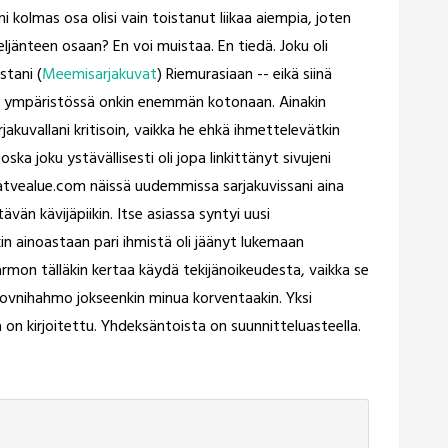
 kolmas osa olisi vain toistanut liikaa aiempia, joten
ljänteen osaan? En voi muistaa. En tiedä. Joku oli
stani (
Meemisarjakuvat
) Riemurasiaan -- eikä siinä
ssa ympäristössä onkin enemmän kotonaan. Ainakin
jakuvallani kritisoin, vaikka he ehkä ihmettelevätkin
ka joku ystävällisesti oli jopa linkittänyt sivujeni
atvealue.com näissä uudemmissa sarjakuvissani aina
ävän kävijäpiikin. Itse asiassa syntyi uusi
in ainoastaan pari ihmistä oli jäänyt lukemaan
armon tälläkin kertaa käydä tekijänoikeudesta, vaikka se
lovnihahmo jokseenkin minua korventaakin. Yksi
ä on kirjoitettu. Yhdeksäntoista on suunnitteluasteella.