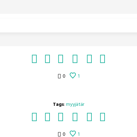
0
1
Tags
:
myyjätär
0
1