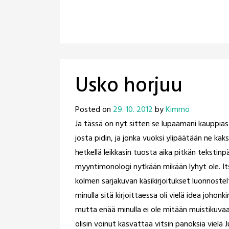
Usko horjuu
Posted on
29. 10. 2012
by
Kimmo
Ja tässä on nyt sitten se lupaamani kauppiast
josta pidin, ja jonka vuoksi ylipäätään ne kaks
hetkellä leikkasin tuosta aika pitkän tekstinpä
myyntimonologi nytkään mikään lyhyt ole. Itse
kolmen sarjakuvan käsikirjoitukset luonnosteltu
minulla sitä kirjoittaessa oli vielä idea joho
mutta enää minulla ei ole mitään muistikuvaa si
olisin voinut kasvattaa vitsin panoksia vielä