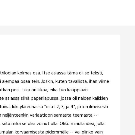
rilogian kolmas osa. Itse asiassa tämä oli se teksti,
i aiempaa osaa tein. Joskin, kuten tavallista, ihan viime
tkän pois. Liika on liikaa, eikä tuo kauppiaan
 asiassa siinä paperilapussa, jossa oli näiden kaikkien
ina, luki yläreunassa "osat 2, 3, ja 4", joten ilmeisesti
nkin neljänteenkin variaatioon samasta teemasta --
itä mikä se olisi voinut olla. Oliko minulla idea, jolla
 Jumalan korvaamisesta pidemmälle -- vai olinko vain