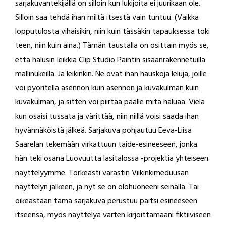
sarjakuvantekijällä on silloin kun lukijoita ei juurikaan ole.
Silloin saa tehdä ihan miltä itsestä vain tuntuu. (Vaikka
lopputulosta vihaisikin, niin kuin tässäkin tapauksessa toki
teen, niin kuin aina.) Tämän taustalla on osittain myös se,
että halusin leikkiä Clip Studio Paintin sisäänrakennetuilla
mallinukeilla. Ja leikinkin. Ne ovat ihan hauskoja leluja, joille
voi pyöritellä asennon kuin asennon ja kuvakulman kuin
kuvakulman, ja sitten voi piirtää päälle mitä haluaa. Vielä
kun osaisi tussata ja värittää, niin niillä voisi saada ihan
hyvännäköistä jälkeä. Sarjakuva pohjautuu Eeva-Liisa
Saarelan tekemään virkattuun taide-esineeseen, jonka
hän teki osana Luovuutta lasitalossa -projektia yhteiseen
näyttelyymme. Törkeästi varastin Viikinkimeduusan
näyttelyn jälkeen, ja nyt se on olohuoneeni seinällä. Tai
oikeastaan tämä sarjakuva perustuu paitsi esineeseen
itseensä, myös näyttelyä varten kirjoittamaani fiktiiviseen