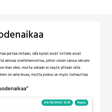
uodenaikaa
rittää piirtää mitään, sillä kynät eivät tottele eivät
tä ainoaa siveltimenvetoa, johon voisin sanoa olevani
on ihan okei, mutta sekään ei näytä yhtään siltä
täminen on aina kivaa, mutta joskus se myös turhauttaa.
vuodenaikaa
”
04/18/2009, 13:16
Reply