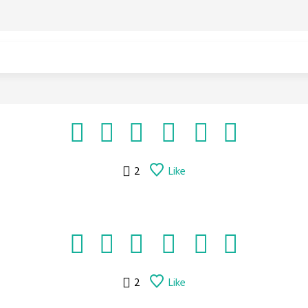
2
Like
2
Like