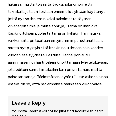
hukassa, mutta toisaalta työksi, joka on piirretty
tekniikalla jota en koskaan ennen ollut yhtään käyttänyt
(mitä nyt sotkin ensin kaksi aakolmosta täyteen
viivaharjoitelmia ja muita töhryjä), tämä on ihan okei.
Käsikirjoituksen puolesta tämä on kylläkin ihan hauska,
vaikken siitä piirtoaikaan erityisemmin perustanutkaan,
mutta nyt pystyin siitä itsekin nauttimaan näin kahden
vuoden etäisyydestä luettuna. Tarina pohjautuu
äärimmäisen löyhästi veljeni kirjoittamaan lyhytelokuvaan,
jota editoin samoihin aikoihin kuin piirsin tämän, mutta
painotan sanoja "äärimmäisen löyhästi". Itse asiassa ainoa
yhteys on se, että molemmissa mainitaan viikonpäiviä.
Leave a Reply
Your email address will not be published.
Required fields are