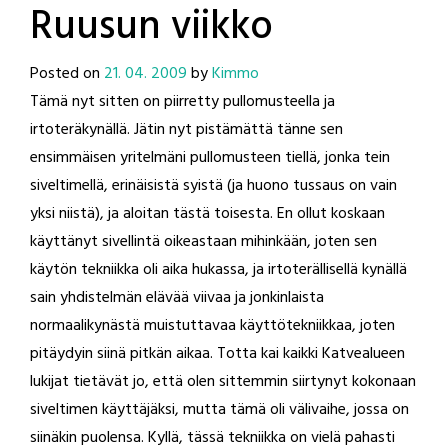
Ruusun viikko
Posted on
21. 04. 2009
by
Kimmo
Tämä nyt sitten on piirretty pullomusteella ja
irtoteräkynällä. Jätin nyt pistämättä tänne sen
ensimmäisen yritelmäni pullomusteen tiellä, jonka tein
siveltimellä, erinäisistä syistä (ja huono tussaus on vain
yksi niistä), ja aloitan tästä toisesta. En ollut koskaan
käyttänyt sivellintä oikeastaan mihinkään, joten sen
käytön tekniikka oli aika hukassa, ja irtoterällisellä kynällä
sain yhdistelmän elävää viivaa ja jonkinlaista
normaalikynästä muistuttavaa käyttötekniikkaa, joten
pitäydyin siinä pitkän aikaa. Totta kai kaikki Katvealueen
lukijat tietävät jo, että olen sittemmin siirtynyt kokonaan
siveltimen käyttäjäksi, mutta tämä oli välivaihe, jossa on
siinäkin puolensa. Kyllä, tässä tekniikka on vielä pahasti