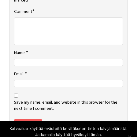
marked
*
*
Comment
*
Name
*
Email
Save my name, email, and website in this browser for the
next time I comment.
Katvealue käyttää evästeitä kerätäkseen tietoa kävijämääristä.
Jatkamalla käyttöä hyväksyt tämän.