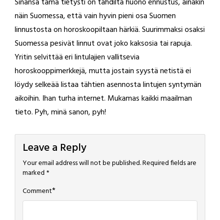
Sinänsä tämä tietysti on tähdiltä huono ennustus, ainakin
näin Suomessa, että vain hyvin pieni osa Suomen
linnustosta on horoskoopiltaan härkiä. Suurimmaksi osaksi
Suomessa pesivät linnut ovat joko kaksosia tai rapuja.
Yritin selvittää eri lintulajien vallitsevia
horoskooppimerkkejä, mutta jostain syystä netistä ei
löydy selkeää listaa tähtien asennosta lintujen syntymän
aikoihin. Ihan turha internet. Mukamas kaikki maailman
tieto. Pyh, minä sanon, pyh!
Leave a Reply
Your email address will not be published.
Required fields are
marked
*
*
Comment