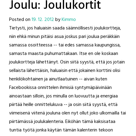
Joulu: Joulukortit
Posted on
19. 12. 2012
by
Kimmo
Tietysti, jos haluaisin saada säännöllisesti joulukortteja,
niin ehkä minun pitäisi asua joskus pari joulua peräkkäin
samassa osoitteessa -- tai edes samassa kaupungissa,
samasta maasta puhumattakaan. Itse en ole koskaan
joulukortteja lähettänyt. Osin siitä syystä, että jos jotain
sellaista lähettäisin, haluaisin että jokainen korttini olisi
henkilökohtainen ja ainutlaatuinen -- aivan kuten
Facebookissa onnittelen ihmisiä syntymäpäivinään
ainoastaan silloin, jos minulla on luovuutta ja energiaa
piirtää heille onnittelukuva -- ja osin siitä syystä, että
viimeisenä viitenä jouluna olen nyt ollut joko ulkomailla tai
piirtämässä joulukalenteria. Eiköhän tämä kaksisataa
tuntia työtä jonka käytän tämän kalenterin tekoon