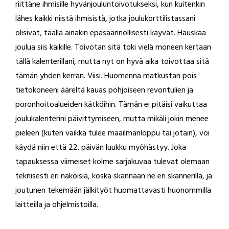
riittäne ihmisille hyvänjouluntoivotukseksi, kun kuitenkin
lähes kaikki niistä ihmisistä, jotka joulukorttilistassani
olisivat, täällä ainakin epäsäännöllisesti käyvät. Hauskaa
joulua siis kaikille. Toivotan sitä toki vielä moneen kertaan
tällä kalenterillani, mutta nyt on hyvä aika toivottaa sitä
tämän yhden kerran. Viisi. Huomenna matkustan pois
tietokoneeni ääreltä kauas pohjoiseen revontulien ja
poronhoitoalueiden kätköihin. Tämän ei pitäisi vaikuttaa
joulukalenterini päivittymiseen, mutta mikäli jokin menee
pieleen (kuten vaikka tulee maailmanloppu tai jotain), voi
käydä niin että 22. päivän luukku myöhästyy. Joka
tapauksessa viimeiset kolme sarjakuvaa tulevat olemaan
teknisesti eri näköisiä, koska skannaan ne eri skannerilla, ja
joutunen tekemään jälkityöt huomattavasti huonommilla
laitteilla ja ohjelmistoilla.