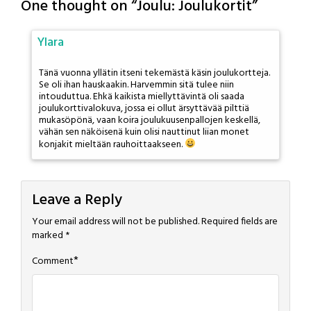
One thought on “
Joulu: Joulukortit
”
Ylara
Tänä vuonna yllätin itseni tekemästä käsin joulukortteja.
Se oli ihan hauskaakin. Harvemmin sitä tulee niin
intouduttua. Ehkä kaikista miellyttävintä oli saada
joulukorttivalokuva, jossa ei ollut ärsyttävää pilttiä
mukasöpönä, vaan koira joulukuusenpallojen keskellä,
vähän sen näköisenä kuin olisi nauttinut liian monet
konjakit mieltään rauhoittaakseen.
Leave a Reply
Your email address will not be published.
Required fields are
marked
*
*
Comment