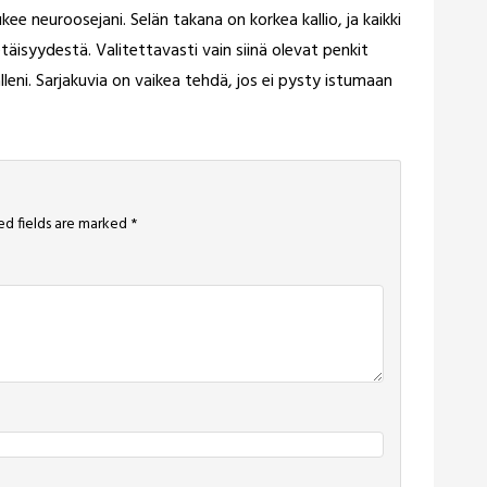
ukee neuroosejani. Selän takana on korkea kallio, ja kaikki
äisyydestä. Valitettavasti vain siinä olevat penkit
lleni. Sarjakuvia on vaikea tehdä, jos ei pysty istumaan
ed fields are marked
*