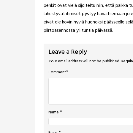
penkit ovat vielä sijoiteltu niin, että paikka t
lähestyvät ihmiset pystyy havaitsemaan jo et
eivät ole kovin hyviä huonoksi päässeelle selä
piirtoasennossa yli tuntia päivässä.
Leave a Reply
Your email address will not be published.
Requir
*
Comment
*
Name
*
Email