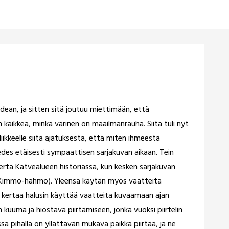
idean, ja sitten sitä joutuu miettimään, että
 kaikkea, minkä värinen on maailmanrauha. Siitä tuli nyt
liikkeelle siitä ajatuksesta, että miten ihmeestä
des etäisesti sympaattisen sarjakuvan aikaan. Tein
erta Katvealueen historiassa, kun kesken sarjakuvan
 Kimmo-hahmo). Yleensä käytän myös vaatteita
ä kertaa halusin käyttää vaatteita kuvaamaan ajan
n kuuma ja hiostava piirtämiseen, jonka vuoksi piirtelin
a pihalla on yllättävän mukava paikka piirtää, ja ne