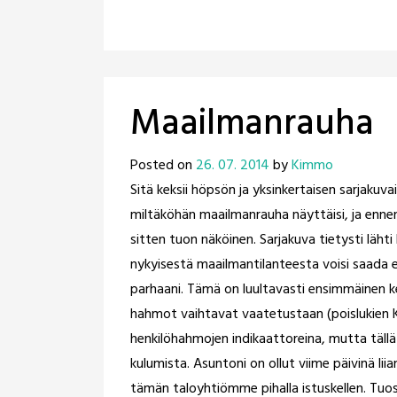
Maailmanrauha
Posted on
26. 07. 2014
by
Kimmo
Sitä keksii höpsön ja yksinkertaisen sarjakuva
miltäköhän maailmanrauha näyttäisi, ja ennen
sitten tuon näköinen. Sarjakuva tietysti lähti 
nykyisestä maailmantilanteesta voisi saada e
parhaani. Tämä on luultavasti ensimmäinen k
hahmot vaihtavat vaatetustaan (poislukien
henkilöhahmojen indikaattoreina, mutta täll
kulumista. Asuntoni on ollut viime päivinä liia
tämän taloyhtiömme pihalla istuskellen. Tuoss