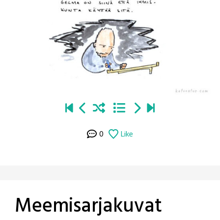
0
Like
Meemisarjakuvat