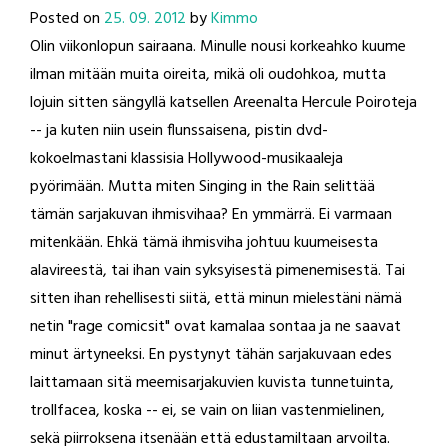
Posted on
25. 09. 2012
by
Kimmo
Olin viikonlopun sairaana. Minulle nousi korkeahko kuume
ilman mitään muita oireita, mikä oli oudohkoa, mutta
lojuin sitten sängyllä katsellen Areenalta Hercule Poiroteja
-- ja kuten niin usein flunssaisena, pistin dvd-
kokoelmastani klassisia Hollywood-musikaaleja
pyörimään. Mutta miten Singing in the Rain selittää
tämän sarjakuvan ihmisvihaa? En ymmärrä. Ei varmaan
mitenkään. Ehkä tämä ihmisviha johtuu kuumeisesta
alavireestä, tai ihan vain syksyisestä pimenemisestä. Tai
sitten ihan rehellisesti siitä, että minun mielestäni nämä
netin "rage comicsit" ovat kamalaa sontaa ja ne saavat
minut ärtyneeksi. En pystynyt tähän sarjakuvaan edes
laittamaan sitä meemisarjakuvien kuvista tunnetuinta,
trollfacea, koska -- ei, se vain on liian vastenmielinen,
sekä piirroksena itsenään että edustamiltaan arvoilta.