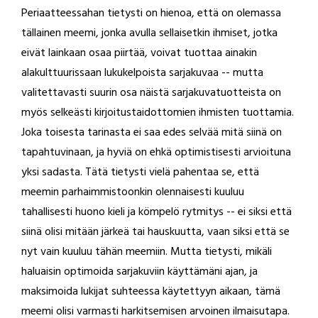
Periaatteessahan tietysti on hienoa, että on olemassa
tällainen meemi, jonka avulla sellaisetkin ihmiset, jotka
eivät lainkaan osaa piirtää, voivat tuottaa ainakin
alakulttuurissaan lukukelpoista sarjakuvaa -- mutta
valitettavasti suurin osa näistä sarjakuvatuotteista on
myös selkeästi kirjoitustaidottomien ihmisten tuottamia.
Joka toisesta tarinasta ei saa edes selvää mitä siinä on
tapahtuvinaan, ja hyviä on ehkä optimistisesti arvioituna
yksi sadasta. Tätä tietysti vielä pahentaa se, että
meemin parhaimmistoonkin olennaisesti kuuluu
tahallisesti huono kieli ja kömpelö rytmitys -- ei siksi että
siinä olisi mitään järkeä tai hauskuutta, vaan siksi että se
nyt vain kuuluu tähän meemiin. Mutta tietysti, mikäli
haluaisin optimoida sarjakuviin käyttämäni ajan, ja
maksimoida lukijat suhteessa käytettyyn aikaan, tämä
meemi olisi varmasti harkitsemisen arvoinen ilmaisutapa.