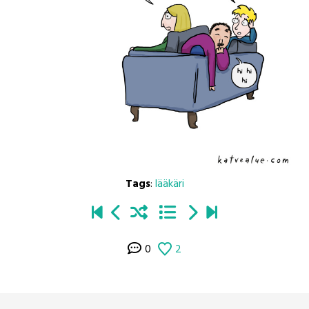
Tags
:
lääkäri
0
2