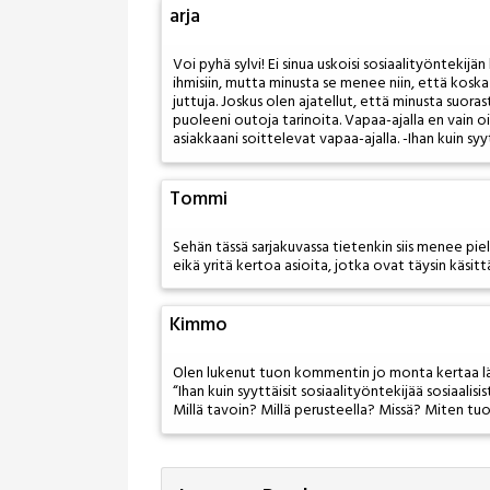
arja
Voi pyhä sylvi! Ei sinua uskoisi sosiaalityöntekijä
ihmisiin, mutta minusta se menee niin, että koska
juttuja. Joskus olen ajatellut, että minusta suoras
puoleeni outoja tarinoita. Vapaa-ajalla en vain oik
asiakkaani soittelevat vapaa-ajalla. -Ihan kuin syy
Tommi
Sehän tässä sarjakuvassa tietenkin siis menee piel
eikä yritä kertoa asioita, jotka ovat täysin käsi
Kimmo
Olen lukenut tuon kommentin jo monta kertaa läpi
“Ihan kuin syyttäisit sosiaalityöntekijää sosiaali
Millä tavoin? Millä perusteella? Missä? Miten tuo