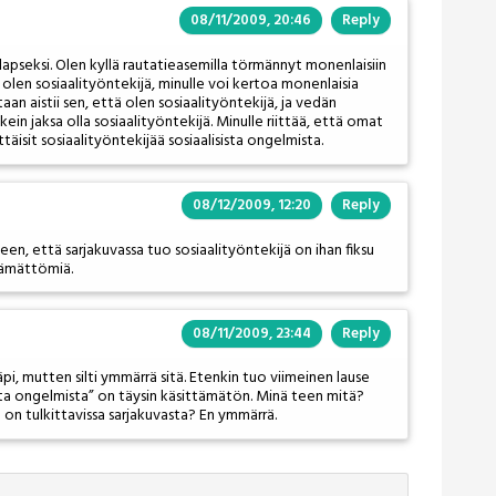
08/11/2009, 20:46
Reply
n lapseksi. Olen kyllä rautatieasemilla törmännyt monenlaisiin
 olen sosiaalityöntekijä, minulle voi kertoa monenlaisia
taan aistii sen, että olen sosiaalityöntekijä, ja vedän
ein jaksa olla sosiaalityöntekijä. Minulle riittää, että omat
ttäisit sosiaalityöntekijää sosiaalisista ongelmista.
08/12/2009, 12:20
Reply
een, että sarjakuvassa tuo sosiaalityöntekijä on ihan fiksu
ttämättömiä.
08/11/2009, 23:44
Reply
, mutten silti ymmärrä sitä. Etenkin tuo viimeinen lause
sista ongelmista” on täysin käsittämätön. Minä teen mitä?
 on tulkittavissa sarjakuvasta? En ymmärrä.