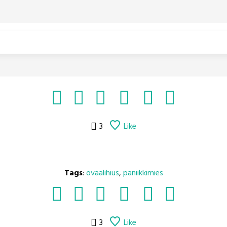
3
Like
Tags
:
ovaalihius
,
paniikkimies
3
Like