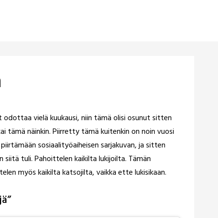
ä
t odottaa vielä kuukausi, niin tämä olisi osunut sitten
i tämä näinkin. Piirretty tämä kuitenkin on noin vuosi
 piirtämään sosiaalityöaiheisen sarjakuvan, ja sitten
 siitä tuli. Pahoittelen kaikilta lukijoilta. Tämän
telen myös kaikilta katsojilta, vaikka ette lukisikaan.
jä
”