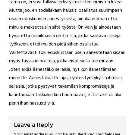
tämä on, ei sovi tällaisia edistysmielisten ihmisten lukea.
Mutta joo, en todellakaan haluaisi osallistua suurimpaan
osaan eduskunnan äänestyksistä, ainakaan ilman että
minulle maksettaisiin siitä työstä. On vain ja ainoastaan
hyvä, että maailmassa on ihmisiä, jotka säätävät lakeja
työkseen, ettei muiden pidä siihen osallistua.
Valitettavasti toki eduskuntaan usein äänestetään sisään
myös täysiä idiootteja, jotka eivät siellä tee mitään.
Joten älkää äänestäkö sellaisia, nyt kun äänestämään
menette. Äänestäkää fiksuja ja yhteistyökykyisiä ihmisiä,
sellaisia, jotka pystyvät tekemään kompromisseja ja
kääntämään takkiakin kun huomaavat, että takki oli alun
perin ihan hassusti yllä.
Leave a Reply
Your email address will not be published.
Required fields are