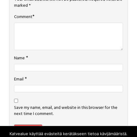
marked
*
*
Comment
*
Name
*
Email
Save my name, email, and website in this browser for the
next time I comment.
Katvealue käyttää evästeitä kerätäkseen tietoa kävijämääristä.