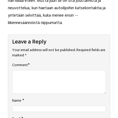
hän kiilaa eteen. Mutta juuri se on sitä joustamista ja
neuvottelua, kun haetaan autoilijoihin katsekontaktia ja
yritetään selvittää, kuka menee ensin --
liikennesäännöistä riippumatta.
Leave a Reply
Your email address will not be published.
Required fields are
marked
*
*
Comment
*
Name