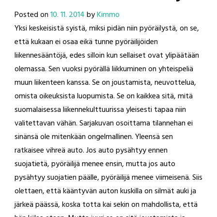
Posted on
10. 11. 2014
by
Kimmo
Yksi keskeisistä syistä, miksi pidän niin pyöräilystä, on se,
että kukaan ei osaa eikä tunne pyöräilijöiden
liikennesääntöjä, edes silloin kun sellaiset ovat ylipäätään
olemassa. Sen vuoksi pyörällä liikkuminen on yhteispeliä
muun liikenteen kanssa. Se on joustamista, neuvottelua,
omista oikeuksista luopumista. Se on kaikkea sitä, mitä
suomalaisessa liikennekulttuurissa yleisesti tapaa niin
valitettavan vähän. Sarjakuvan osoittama tilannehan ei
sinänsä ole mitenkään ongelmallinen. Yleensä sen
ratkaisee vihreä auto. Jos auto pysähtyy ennen
suojatietä, pyöräilijä menee ensin, mutta jos auto
pysähtyy suojatien päälle, pyöräilijä menee viimeisenä. Siis
olettaen, että kääntyvän auton kuskilla on silmät auki ja
järkeä päässä, koska totta kai sekin on mahdollista, että