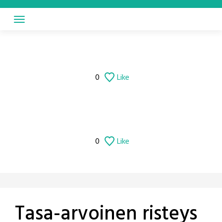
Skip
to
content
0
Like
0
Like
Tasa-arvoinen risteys