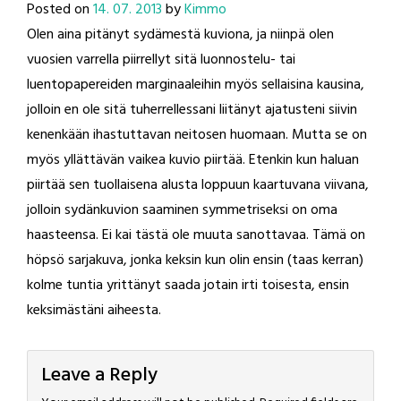
Posted on
14. 07. 2013
by
Kimmo
Olen aina pitänyt sydämestä kuviona, ja niinpä olen
vuosien varrella piirrellyt sitä luonnostelu- tai
luentopapereiden marginaaleihin myös sellaisina kausina,
jolloin en ole sitä tuherrellessani liitänyt ajatusteni siivin
kenenkään ihastuttavan neitosen huomaan. Mutta se on
myös yllättävän vaikea kuvio piirtää. Etenkin kun haluan
piirtää sen tuollaisena alusta loppuun kaartuvana viivana,
jolloin sydänkuvion saaminen symmetriseksi on oma
haasteensa. Ei kai tästä ole muuta sanottavaa. Tämä on
höpsö sarjakuva, jonka keksin kun olin ensin (taas kerran)
kolme tuntia yrittänyt saada jotain irti toisesta, ensin
keksimästäni aiheesta.
Leave a Reply