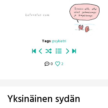
Tags
:
psykiatri
0
2
Yksinäinen sydän