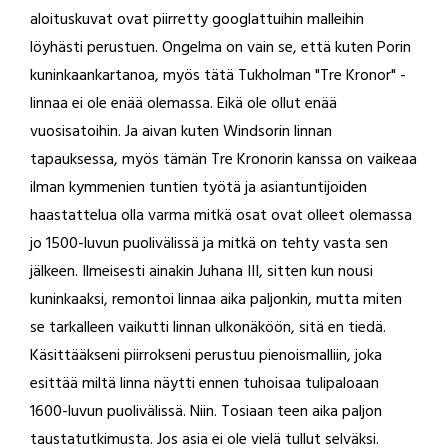
aloituskuvat ovat piirretty googlattuihin malleihin
löyhästi perustuen. Ongelma on vain se, että kuten Porin
kuninkaankartanoa, myös tätä Tukholman "Tre Kronor" -
linnaa ei ole enää olemassa. Eikä ole ollut enää
vuosisatoihin. Ja aivan kuten Windsorin linnan
tapauksessa, myös tämän Tre Kronorin kanssa on vaikeaa
ilman kymmenien tuntien työtä ja asiantuntijoiden
haastattelua olla varma mitkä osat ovat olleet olemassa
jo 1500-luvun puolivälissä ja mitkä on tehty vasta sen
jälkeen. Ilmeisesti ainakin Juhana III, sitten kun nousi
kuninkaaksi, remontoi linnaa aika paljonkin, mutta miten
se tarkalleen vaikutti linnan ulkonäköön, sitä en tiedä.
Käsittääkseni piirrokseni perustuu pienoismalliin, joka
esittää miltä linna näytti ennen tuhoisaa tulipaloaan
1600-luvun puolivälissä. Niin. Tosiaan teen aika paljon
taustatutkimusta. Jos asia ei ole vielä tullut selväksi.