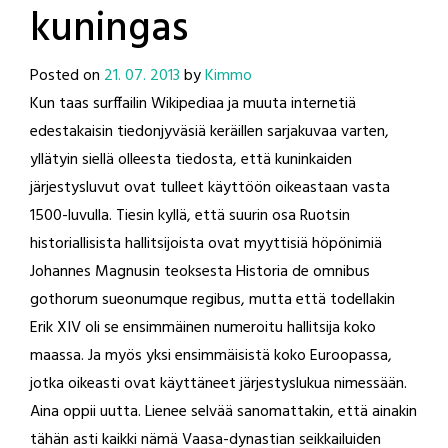
kuningas
Posted on
21. 07. 2013
by
Kimmo
Kun taas surffailin Wikipediaa ja muuta internetiä
edestakaisin tiedonjyväsiä keräillen sarjakuvaa varten,
yllätyin siellä olleesta tiedosta, että kuninkaiden
järjestysluvut ovat tulleet käyttöön oikeastaan vasta
1500-luvulla. Tiesin kyllä, että suurin osa Ruotsin
historiallisista hallitsijoista ovat myyttisiä höpönimiä
Johannes Magnusin teoksesta Historia de omnibus
gothorum sueonumque regibus, mutta että todellakin
Erik XIV oli se ensimmäinen numeroitu hallitsija koko
maassa. Ja myös yksi ensimmäisistä koko Euroopassa,
jotka oikeasti ovat käyttäneet järjestyslukua nimessään.
Aina oppii uutta. Lienee selvää sanomattakin, että ainakin
tähän asti kaikki nämä Vaasa-dynastian seikkailuiden