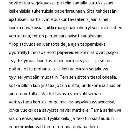
sovitettua sarjakuvaksi, piirtelin samalla ajatuksissani
kaikenlaisia tuherruksia paperinreunaan. Sitä tehdessäni
ajatukseni harhailivat eduskuntavaalien sijaan siihen,
kuinka erinäköisiä kaikki marginaalitöherrykseni ovat siihen
verrattuna, miten piirrän varsinaiset sarjakuvani.
Yliopistovuosien luentotaide ja ajan tappamiseksi
pyöritellyt ihmispallerot papereiden kulmilla ovat paljon
tyylitellympiä kuin tavallinen piirrostyylini -- ja sitten
päätin, että perhana, tällä kertaa piirrän sarjakuvani
tyylitellympään muottiin. Tein sen sitten tietokoneella,
koska silloin kun yrittää jotain uutta, undo-ominaisuus on
aina tervetullut. Valitettavasti vain valitsemani
väritystapa kohtasi ongelmia kuvanpakkausvaiheessa,
jonka vuoksi osa sävyistä hävisi matkalle. Tämä sarjakuva
siis on ensisijaisesti tyylikokeilu, ja tekstiin suhtauduin
ennemminkin välttämättömänä pahana. Joka