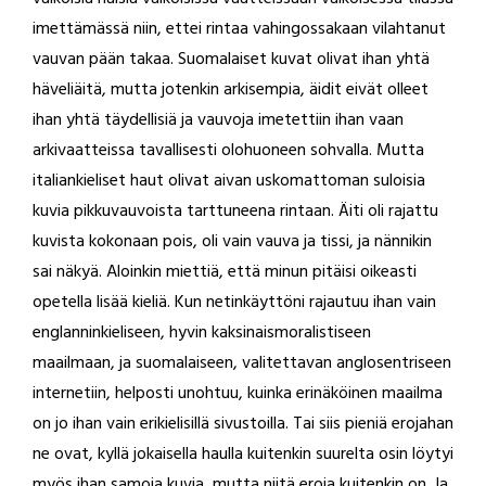
imettämässä niin, ettei rintaa vahingossakaan vilahtanut
vauvan pään takaa. Suomalaiset kuvat olivat ihan yhtä
häveliäitä, mutta jotenkin arkisempia, äidit eivät olleet
ihan yhtä täydellisiä ja vauvoja imetettiin ihan vaan
arkivaatteissa tavallisesti olohuoneen sohvalla. Mutta
italiankieliset haut olivat aivan uskomattoman suloisia
kuvia pikkuvauvoista tarttuneena rintaan. Äiti oli rajattu
kuvista kokonaan pois, oli vain vauva ja tissi, ja nännikin
sai näkyä. Aloinkin miettiä, että minun pitäisi oikeasti
opetella lisää kieliä. Kun netinkäyttöni rajautuu ihan vain
englanninkieliseen, hyvin kaksinaismoralistiseen
maailmaan, ja suomalaiseen, valitettavan anglosentriseen
internetiin, helposti unohtuu, kuinka erinäköinen maailma
on jo ihan vain erikielisillä sivustoilla. Tai siis pieniä erojahan
ne ovat, kyllä jokaisella haulla kuitenkin suurelta osin löytyi
myös ihan samoja kuvia, mutta niitä eroja kuitenkin on. Ja