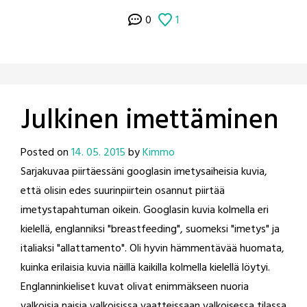
0
1
Julkinen imettäminen
Posted on
14. 05. 2015
by
Kimmo
Sarjakuvaa piirtäessäni googlasin imetysaiheisia kuvia,
että olisin edes suurinpiirtein osannut piirtää
imetystapahtuman oikein. Googlasin kuvia kolmella eri
kielellä, englanniksi "breastfeeding", suomeksi "imetys" ja
italiaksi "allattamento". Oli hyvin hämmentävää huomata,
kuinka erilaisia kuvia näillä kaikilla kolmella kielellä löytyi.
Englanninkieliset kuvat olivat enimmäkseen nuoria
valkoisia naisia valkoisissa vaatteissaan valkoisessa tilassa